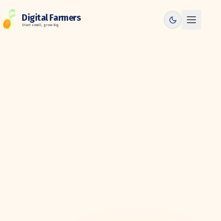
Digital Farmers
Start small, grow big