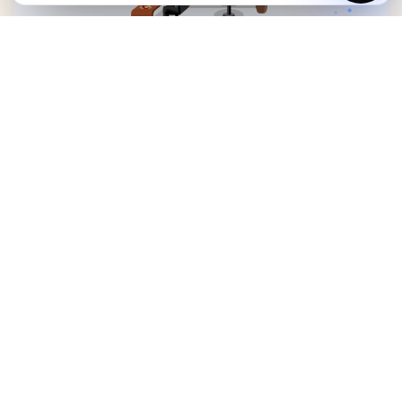
Business Growth
vanaf €1.490
System
Hosting
Domein
SEO-basis
Meer ruimte voor je verhaal, diensten, bewijs en
structuur. Inclusief SEO-basis, onderhoud, eerste jaar
hosting en domeinnaam.
Start checkout
Bekijk details
DEVELOPMENT