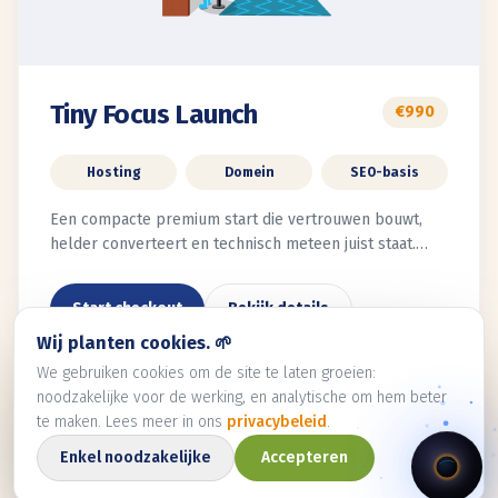
Tiny Focus Launch
€990
Hosting
Domein
SEO-basis
Een compacte premium start die vertrouwen bouwt,
helder converteert en technisch meteen juist staat.
SEO-basis, onderhoud, hosting en je eerste domein
zitten erin.
Start checkout
Bekijk details
Wij planten cookies. 🌱
We gebruiken cookies om de site te laten groeien:
noodzakelijke voor de werking, en analytische om hem beter
te maken. Lees meer in ons
privacybeleid
.
DEVELOPMENT
Enkel noodzakelijke
Accepteren